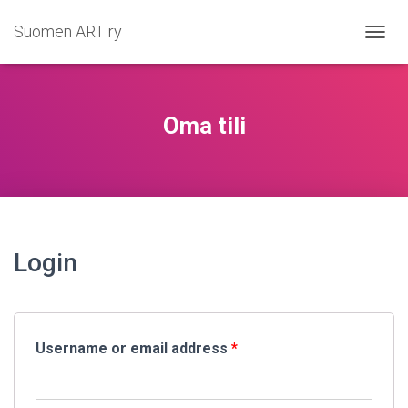
Suomen ART ry
N
A
V
I
G
Oma tili
O
I
N
T
I
P
Ä
Ä
Login
L
L
E
/
P
Username or email address
*
O
I
S