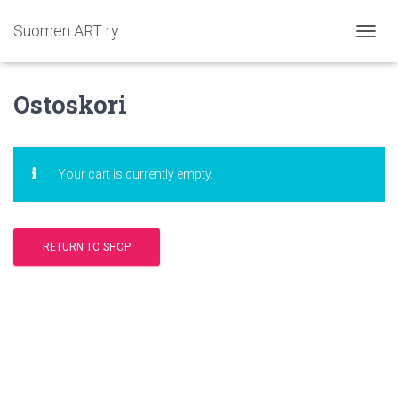
Suomen ART ry
N
A
V
Ostoskori
I
G
O
I
N
Your cart is currently empty.
T
I
P
Ä
RETURN TO SHOP
Ä
L
L
E
/
P
O
I
S